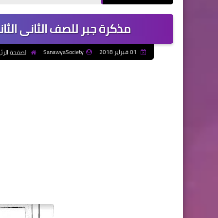
مذكرة جبر للصف الثانى الثانوي الترم الثاني
01 فبراير 2018
SanawyaSociety
الصفحة الرئ