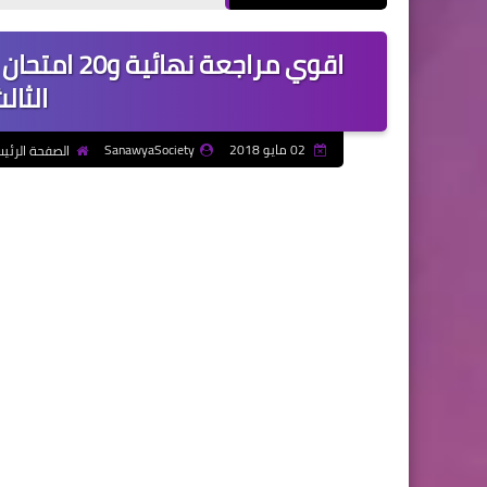
اقوي مراجعة
الثالث 
02 مايو 2018
SanawyaSociety
الصفحة الرئي