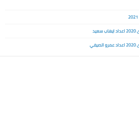
يد
في