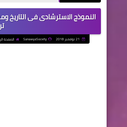
النموذج الاسترشادى فى التاريخ ومو
ترم
21 نوفمبر 2018
SanawyaSociety
الصفحة الر