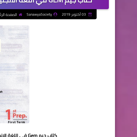
03 أكتوبر 2019
SanawyaSociety
الصفحة الر
كتاب جيم Gem فى اللغة الانجليزية