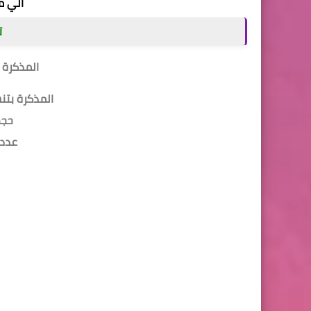
الي م
ت
المذكرة 
المذكرة بتنسيق / pdf و
حجم ا
عدد ال