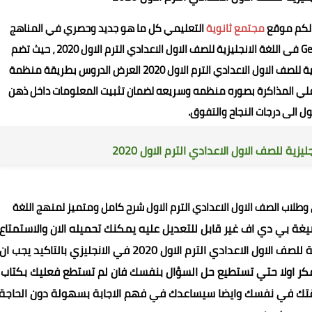
م لكم موقع
مجتمع ثانوية
التعليمي كل ما هو جديد وحصري في المناهج
للصف الاول الاعدادي الترم الاول 2020
، حيث تضم
التمارين واسئلة القصة كتاب جيم Gem في اللغة الانجليزية للصف الاول الاعدادي الترم الاول 2020 العرض الدروس بطريقة منظمة
 علي المذاكرة بصوره منظمه وسريعه لضمان تثبيت المعلومات داخل ذهن
ل الى درجات النجاح والتفوق.
للصف الاول الاعدادي الترم الاول 2020
طلاب الصف الاول الاعدادي الترم الاول شرح كامل ومتميز لمنهج اللغة
تاب الرائع علي 282 صفحة بصيغة بي دي اف غير قابل للتعديل عليه يمكنك تحميله الان والاستمتاع
بالاجابة النموذجية لكتاب الشرح جيم فى اللغة الانجليزية للصف الاول الاعدادي الترم الاول 2020 في الانجليزي بالتاكيد يجب ان
ثم فكر اولا حتي تستطيع حل السؤال بنفسك فان لم تستطع فعليك بكتاب
 ثقتك في نفسك وايضا سيساعدك في فهم الاجابة بسهولة دون الحاجة