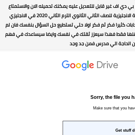
رائع علي 346 صفحة بصيغة بي دي اف غير قابل للتعديل عليه يمكنك تحميله الان والاستمتاع
بالاجابة النموذجية لكتاب الشرح المعاصر فى اللغة الانجليزية للصف الثاني الثانوي الترم الثاني 2020 في الانجليزي
اجابات كثيرا فكر ثم فكر اولا حتي تستطيع حل السؤال بنفسك فان لم
س نقلها فقط فهذا سيعزز ثقتك في نفسك وايضا سيساعدك في فهم
ون الحاجة الي مدرس فمن جد وجد