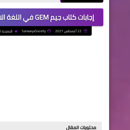
إجابات كتاب جيم GEM في اللغة الانجليزية للصف الاول الثانوي الترم الاول 2022
22 أغسطس 2021
SanawyaSociety
الصفحة ا
محتويات المقال