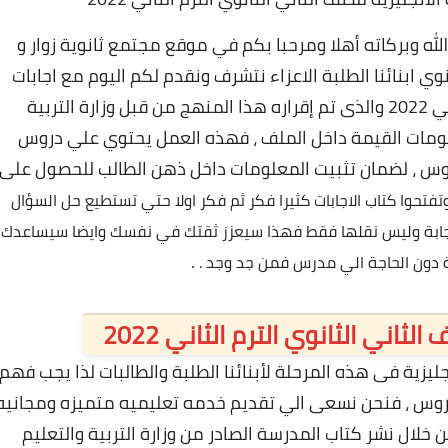
الله وبركاته أهلا ومرحبا بكم في موقع مجتمع ثانوية زوار و
ي ابنائنا الطلبة الاعزاء نتشرف ونقدم لكم اليوم مع اجابات
كتاب المعاصر للصف الثاني الثانوي الترم الثاني 2022 والذى تم إقراره هذا المنهج من قبل وزارة التربية
علومات القيمة داخل الملف ، فهذه العمل يحتوي علي دروس
وس ، لضمان تثبيت المعلومات داخل ذهن الطالب للحصول على
وتفتحوا كتاب الاجابات كثيرا فكر ثم فكر اولا حتي تستطيع حل السؤال
اجابة وليس نقلها فقط فهذا سيعزز ثقتك في نفسك وايضا سيساعدك
.
دون الحاجة الي مدرس فمن جد وجد .
ثاني الثانوي الترم الثاني 2022
يزية فى هذه المرحلة لأبنائنا الطلبة والطالبات لذا يجب فهم
دروس ، فنحن نسعى الي تقديم خدمه تعليميه متميزه ومجانيه
خلال نشر كتاب المدرسة الصادر من وزارة التربية والتعليم