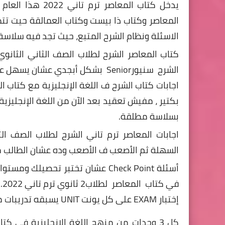
يدخل كتاب المعا
المعاصر وكتاب ذا بيست وكتاب العمالقة حيت تت
الاسئلة ونظام الشرح المتبع، حيث تجد فيه سلاسة 
الشرح سنيورSenior بشكل أبجدي عشان يسهل عليكم حفظهم وكمان البحث وإيجاد الكلمات بسهولة.
بسلاسة مطلقة.
اجابات
المعاصر ترم تاني الشرح
السهلة ثم الأصعب ف الأصعب وده عشان الطالب مش
أسئلة Check Point عشان تختبر تحصي
في كتاب المعاصر لطلاب2 ثانوي ترم تاني 2022.
إختبار EXAM على كل يونت UNIT يسبقه تدريبات متدرجة الصعوبة على كل درس في الوحدة.