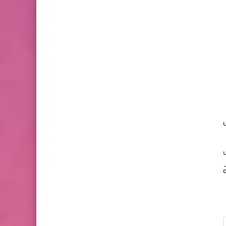
وى
ب
ي 2022 الشرح