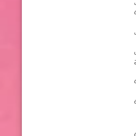
ب
اب
ني 2022 أسهل
نهج
ة
ة