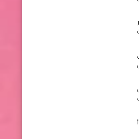
ر
 في
ن
أسهل
Bit By الشرح الترم الاول لـ 1 ث
دأ