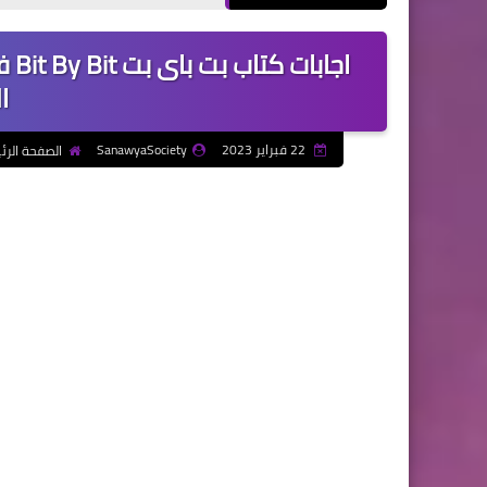
اجا
ال
22 فبراير 2023
SanawyaSociety
الصفحة الرئ