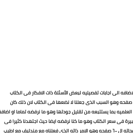
اضافه الى اجابات تفصيليه لبعض الأسئلة ذات الافكار فى الكتاب
سوف يلاحظ الجميع ان عدد صفحات الملفين تتجاوز ١٣٠ صفحه وهو السبب الذى جعلنا لا نضعها فى الكتاب لان ذلك كان
ه العلميه بما يستتبعه من تقليل جودتها وهو ما نرفضه تماما او اضافة
يرة فى سعر الكتاب وهو ما كنا نرفضه ايضا حيث اجتهدنا كثيرا فى
ضبط سعر الكتاب بجزأيه عند ١٨٠ جنيه رغم تجاوز عدد صفحاته ال ٦٠٠ صفحه وهو الامر ذاته الذى فعلناه مع مندليف مع اطيب