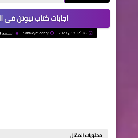
اجابات كتاب نيوتن فى الفي
28 أغسطس 2023
SanawyaSociety
الصفحة ا
محتويات المقال